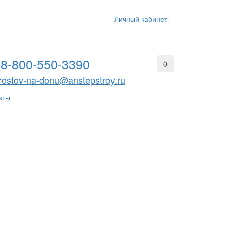
Личный кабинет
8-800-550-3390
0
rostov-na-donu@anstepstroy.ru
кты