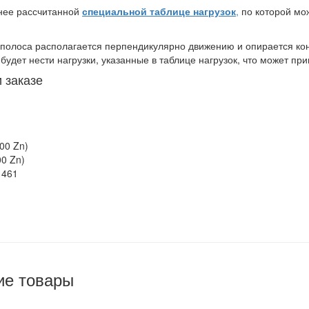
анее рассчитанной
специальной таблице нагрузок
,
по которой мо
полоса располагается перпендикулярно движению и опирается ко
будет нести нагрузки, указанные в таблице нагрузок, что может пр
 заказе
00 Zn)
0 Zn)
1461
ие товары