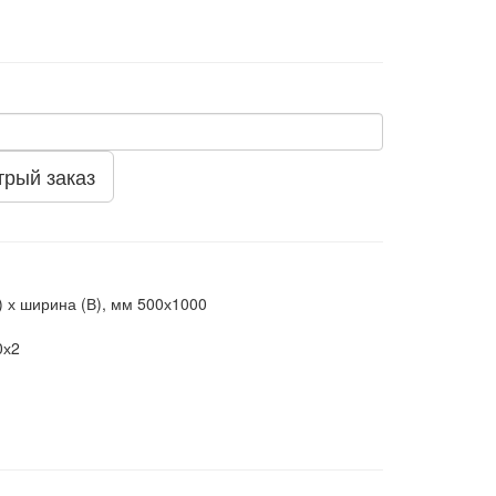
трый заказ
 х ширина (В), мм
500х1000
0х2