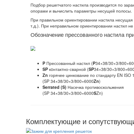
Подбор решетчатого настила
производится по зар
опорами и вычислить параметры несущей полосы.
При правильном ориентировании настила несущая 
т.д.). При неправильном ориентировании настил не 
Обозначение прессованного настила при
P
Прессованный настил (
P
34×38/30×3/800×60
SP
кoнтактно-сварной (
SP
34×38/30×3/800×600
Zn
горячее цинкование по стандарту EN ISO 
(SP 34×38/30×3/800×6000
Zn
)
Serrated (S)
Насечка противоскольжения
(SP 34×38/30×3/800×6000
S
Zn)
Комплектующие и сопутствующ