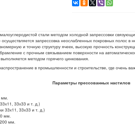
 малоуглеродистой стали методом холодной запрессовки связующи
н) осуществляется запрессовка неослабленных покровных полос в 
номерную и точную структуру ячеек, высокую прочность конструкци
брамление с прочным связыванием поверхности на автоматическо
 выполняется методом горячего цинкования.
аспространение в промышленности и строительстве, где очень важ
Параметры прессованных настилов
.
 мм.
3х11, 33х33 и т. д.)
 33х11, 33х33 и т. д.)
0 мм.
200 мм.