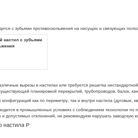
ится с зубьями противоскольжения на несущих и связующих полос
 настил с зубьями
ьжения
различные вырезы в настилах или требуется решетка нестандартной 
 существующей планировкой перекрытий, трубопроводов, балок, ка
конфигураций как по периметру, так и внутри настила (дуговые, к
одится в промышленных условиях с соблюдением технологии по 
ок и допустимых отклонений, не рекомендуем нарушать заводскую 
о настила Р