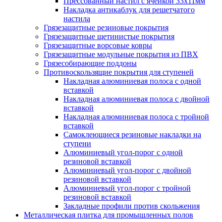
Прессованный настил с ячейкой 33х11мм
Накладка антикаблук для решетчатого
настила
Грязезащитные резиновые покрытия
Грязезащитные щетинистые покрытия
Грязезащитные ворсовые ковры
Грязезащитные модульные покрытия из ПВХ
Грязесобирающие поддоны
Противоскользящие покрытия для ступеней
Накладная алюминиевая полоса с одной
вставкой
Накладная алюминиевая полоса с двойной
вставкой
Накладная алюминиевая полоса с тройной
вставкой
Самоклеющиеся резиновые накладки на
ступени
Алюминиевый угол-порог с одной
резиновой вставкой
Алюминиевый угол-порог с двойной
резиновой вставкой
Алюминиевый угол-порог с тройной
резиновой вставкой
Закладные профили против скольжения
Металлическая плитка для промышленных полов