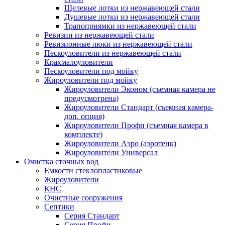
Щелевые лотки из нержавеющей стали
Душевые лотки из нержавеющей стали
Трапоприямки из нержавеющей стали
Ревизии из нержавеющей стали
Ревизионные люки из нержавеющей стали
Пескоуловители из нержавеющей стали
Крахмалоуловители
Пескоуловители под мойку
Жироуловители под мойку
Жироуловители Эконом (съемная камера не
предусмотрена)
Жироуловители Стандарт (съемная камера-
доп. опция)
Жироуловители Профи (съемная камера в
комплекте)
Жироуловители Аэро (аэротенк)
Жироуловители Универсал
Очистка сточных вод
Емкости стеклопластиковые
Жироуловители
КНС
Очистные сооружения
Септики
Серия Стандарт
Серия Профи