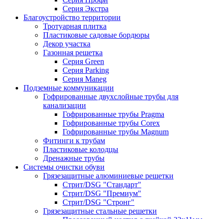
Серия Экстра
Благоустройство территории
Тротуарная плитка
Пластиковые садовые бордюры
Декор участка
Газонная решетка
Серия Green
Серия Parking
Серия Maneg
Подземные коммуникации
Гофрированные двухслойные трубы для
канализации
Гофрированные трубы Pragma
Гофрированные трубы Corex
Гофрированные трубы Magnum
Фитинги к трубам
Пластиковые колодцы
Дренажные трубы
Системы очистки обуви
Грязезащитные алюминиевые решетки
Стрит/DSG "Стандарт"
Стрит/DSG "Премиум"
Стрит/DSG "Стронг"
Грязезащитные стальные решетки