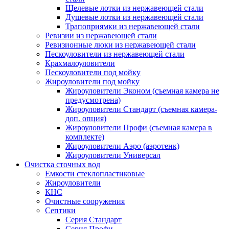
Щелевые лотки из нержавеющей стали
Душевые лотки из нержавеющей стали
Трапоприямки из нержавеющей стали
Ревизии из нержавеющей стали
Ревизионные люки из нержавеющей стали
Пескоуловители из нержавеющей стали
Крахмалоуловители
Пескоуловители под мойку
Жироуловители под мойку
Жироуловители Эконом (съемная камера не
предусмотрена)
Жироуловители Стандарт (съемная камера-
доп. опция)
Жироуловители Профи (съемная камера в
комплекте)
Жироуловители Аэро (аэротенк)
Жироуловители Универсал
Очистка сточных вод
Емкости стеклопластиковые
Жироуловители
КНС
Очистные сооружения
Септики
Серия Стандарт
Серия Профи