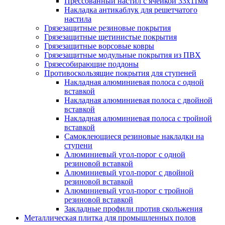
Прессованный настил с ячейкой 33х11мм
Накладка антикаблук для решетчатого
настила
Грязезащитные резиновые покрытия
Грязезащитные щетинистые покрытия
Грязезащитные ворсовые ковры
Грязезащитные модульные покрытия из ПВХ
Грязесобирающие поддоны
Противоскользящие покрытия для ступеней
Накладная алюминиевая полоса с одной
вставкой
Накладная алюминиевая полоса с двойной
вставкой
Накладная алюминиевая полоса с тройной
вставкой
Самоклеющиеся резиновые накладки на
ступени
Алюминиевый угол-порог с одной
резиновой вставкой
Алюминиевый угол-порог с двойной
резиновой вставкой
Алюминиевый угол-порог с тройной
резиновой вставкой
Закладные профили против скольжения
Металлическая плитка для промышленных полов