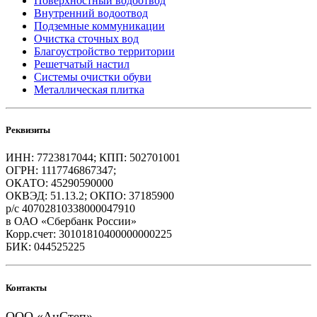
Поверхностный водоотвод
Внутренний водоотвод
Подземные коммуникации
Очистка сточных вод
Благоустройство территории
Решетчатый настил
Системы очистки обуви
Металлическая плитка
Реквизиты
ИНН: 7723817044; КПП: 502701001
ОГРН: 1117746867347;
ОКАТО: 45290590000
ОКВЭД: 51.13.2; ОКПО: 37185900
р/с 40702810338000047910
в ОАО «Сбербанк России»
Корр.счет: 30101810400000000225
БИК: 044525225
Контакты
ООО «АнСтеп»