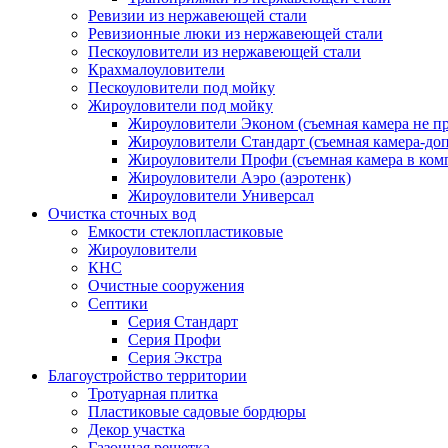
Ревизии из нержавеющей стали
Ревизионные люки из нержавеющей стали
Пескоуловители из нержавеющей стали
Крахмалоуловители
Пескоуловители под мойку
Жироуловители под мойку
Жироуловители Эконом (съемная камера не п
Жироуловители Стандарт (съемная камера-доп
Жироуловители Профи (съемная камера в ком
Жироуловители Аэро (аэротенк)
Жироуловители Универсал
Очистка сточных вод
Емкости стеклопластиковые
Жироуловители
КНС
Очистные сооружения
Септики
Серия Стандарт
Серия Профи
Серия Экстра
Благоустройство территории
Тротуарная плитка
Пластиковые садовые бордюры
Декор участка
Газонная решетка