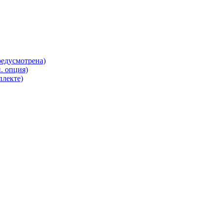
редусмотрена)
. опция)
плекте)