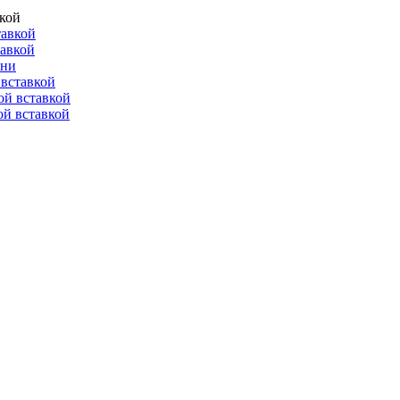
вкой
тавкой
тавкой
ени
вставкой
ой вставкой
й вставкой