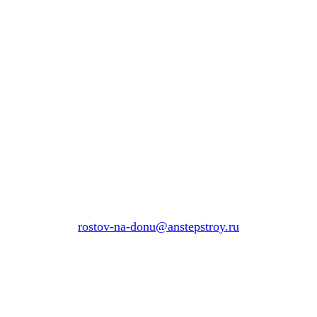
rostov-na-donu@anstepstroy.ru