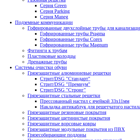
Серия Green
Серия Parking
Серия Maneg
Подземные коммуникации
Гофрированные двухслойные трубы для канализац
Гофрированные трубы Pragma
Гофрированные трубы Corex
Гофрированные трубы Magnum
Фитинги к трубам
Пластиковые колодцы
Дренажные трубы
Системы очистки обуви
Грязезащитные алюминиевые решетки
Стрит/DSG "Стандарт"
Стрит/DSG "Премиум"
Стрит/DSG "Стронг"
Грязезащитные стальные решетки
Прессованный настил с ячейкой 33х11мм
Накладка антикаблук для решетчатого настил
Грязезащитные резиновые покрытия
Грязезащитные щетинистые покрытия
Грязезащитные ворсовые ковры
Грязезащитные модульные покрытия из ПВХ
Грязесобирающие поддоны