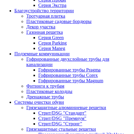
Серия Экстра
Благоустройство территории
Тротуарная плитка
Пластиковые садовые бордюры
Декор участка
Газонная решетка
Серия Green
Серия Parking
Серия Maneg
Подземные коммуникации
Гофрированные двухслойные трубы для
канализации
Гофрированные трубы Pragma
Гофрированные трубы Corex
Гофрированные трубы Magnum
Фитинги к трубам
Пластиковые колодцы
Дренажные трубы
Системы очистки обуви
Грязезащитные алюминиевые решетки
Стрит/DSG "Стандарт"
Стрит/DSG "Премиум"
Стрит/DSG "Стронг"
Грязезащитные стальные решетки