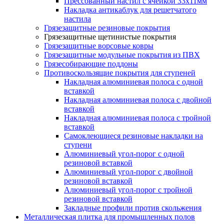
Прессованный настил с ячейкой 33х11мм
Накладка антикаблук для решетчатого
настила
Грязезащитные резиновые покрытия
Грязезащитные щетинистые покрытия
Грязезащитные ворсовые ковры
Грязезащитные модульные покрытия из ПВХ
Грязесобирающие поддоны
Противоскользящие покрытия для ступеней
Накладная алюминиевая полоса с одной
вставкой
Накладная алюминиевая полоса с двойной
вставкой
Накладная алюминиевая полоса с тройной
вставкой
Самоклеющиеся резиновые накладки на
ступени
Алюминиевый угол-порог с одной
резиновой вставкой
Алюминиевый угол-порог с двойной
резиновой вставкой
Алюминиевый угол-порог с тройной
резиновой вставкой
Закладные профили против скольжения
Металлическая плитка для промышленных полов