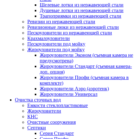
Щелевые лотки из нержавеющей стали
Душевые лотки из нержавеющей стали
Трапоприямки из нержавеющей стали
Ревизии из нержавеющей стали
Ревизионные люки из нержавеющей стали
Пескоуловители из нержавеющей стали
Крахмалоуловители
Пескоуловители под мойку
Жироуловители под мойку
Жироуловители Эконом (съемная камера не
предусмотрена)
Жироуловители Стандарт (съемная камера-
доп. опция)
Жироуловители Профи (съемная камера в
комплекте)
Жироуловители Аэро (аэротенк)
Жироуловители Универсал
Очистка сточных вод
Емкости стеклопластиковые
Жироуловители
КНС
Очистные сооружения
Септики
Серия Стандарт
Серия Профи