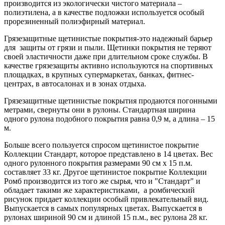
производится из экологически чистого материала –
полиэтилена, а в качестве подложки используется особый
прорезиненный полиэфирный материал.
Грязезащитные щетинистые покрытия-это надежный барьер
для защиты от грязи и пыли. Щетинки покрытия не теряют
своей эластичности даже при длительном сроке службы. В
качестве грязезащиты активно используются на спортивных
площадках, в крупных супермаркетах, банках, фитнес-
центрах, в автосалонах и в зонах отдыха.
Грязезащитные щетинистые покрытия продаются погонными
метрами, свернуты они в рулоны. Стандартная ширина
одного рулона подобного покрытия равна 0,9 м, а длина – 15
м.
Больше всего пользуется спросом щетинистое покрытие
Коллекции Стандарт, которое представлено в 14 цветах. Вес
одного рулонного покрытия размерами 90 см х 15 п.м.
составляет 33 кг. Другое щетинистое покрытие Коллекции
Ромб производится из того же сырья, что и "Стандарт" и
обладает такими же характеристиками, а ромбический
рисунок придает коллекции особый привлекательный вид.
Выпускается в самых популярных цветах. Выпускается в
рулонах шириной 90 см и длиной 15 п.м., вес рулона 28 кг.