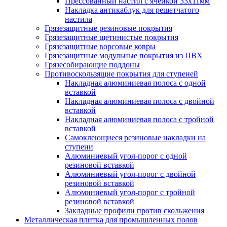
Прессованный настил с ячейкой 33х11мм
Накладка антикаблук для решетчатого
настила
Грязезащитные резиновые покрытия
Грязезащитные щетинистые покрытия
Грязезащитные ворсовые ковры
Грязезащитные модульные покрытия из ПВХ
Грязесобирающие поддоны
Противоскользящие покрытия для ступеней
Накладная алюминиевая полоса с одной
вставкой
Накладная алюминиевая полоса с двойной
вставкой
Накладная алюминиевая полоса с тройной
вставкой
Самоклеющиеся резиновые накладки на
ступени
Алюминиевый угол-порог с одной
резиновой вставкой
Алюминиевый угол-порог с двойной
резиновой вставкой
Алюминиевый угол-порог с тройной
резиновой вставкой
Закладные профили против скольжения
Металлическая плитка для промышленных полов