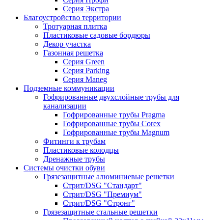
Серия Экстра
Благоустройство территории
Тротуарная плитка
Пластиковые садовые бордюры
Декор участка
Газонная решетка
Серия Green
Серия Parking
Серия Maneg
Подземные коммуникации
Гофрированные двухслойные трубы для
канализации
Гофрированные трубы Pragma
Гофрированные трубы Corex
Гофрированные трубы Magnum
Фитинги к трубам
Пластиковые колодцы
Дренажные трубы
Системы очистки обуви
Грязезащитные алюминиевые решетки
Стрит/DSG "Стандарт"
Стрит/DSG "Премиум"
Стрит/DSG "Стронг"
Грязезащитные стальные решетки