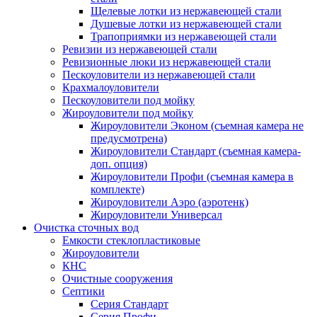
Щелевые лотки из нержавеющей стали
Душевые лотки из нержавеющей стали
Трапоприямки из нержавеющей стали
Ревизии из нержавеющей стали
Ревизионные люки из нержавеющей стали
Пескоуловители из нержавеющей стали
Крахмалоуловители
Пескоуловители под мойку
Жироуловители под мойку
Жироуловители Эконом (съемная камера не
предусмотрена)
Жироуловители Стандарт (съемная камера-
доп. опция)
Жироуловители Профи (съемная камера в
комплекте)
Жироуловители Аэро (аэротенк)
Жироуловители Универсал
Очистка сточных вод
Емкости стеклопластиковые
Жироуловители
КНС
Очистные сооружения
Септики
Серия Стандарт
Серия Профи