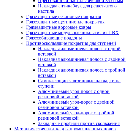
Прессованный настил с ячейкой 33х11мм
Накладка антикаблук для решетчатого
настила
Грязезащитные резиновые покрытия
Грязезащитные щетинистые покрытия
Грязезащитные ворсовые ковры
Грязезащитные модульные покрытия из ПВХ
Грязесобирающие поддоны
Противоскользящие покрытия для ступеней
Накладная алюминиевая полоса с одной
вставкой
Накладная алюминиевая полоса с двойной
вставкой
Накладная алюминиевая полоса с тройной
вставкой
Самоклеющиеся резиновые накладки на
ступени
Алюминиевый угол-порог с одной
резиновой вставкой
Алюминиевый угол-порог с двойной
резиновой вставкой
Алюминиевый угол-порог с тройной
резиновой вставкой
Закладные профили против скольжения
Металлическая плитка для промышленных полов