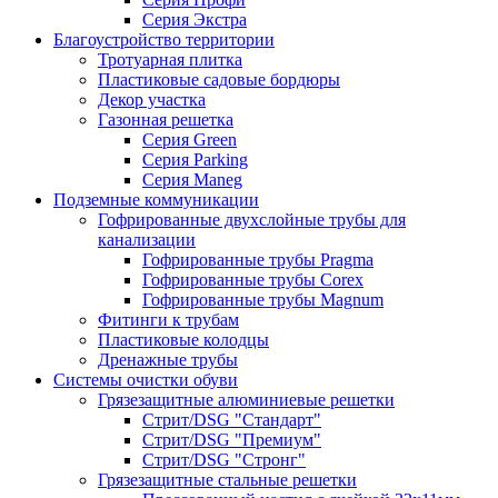
Серия Экстра
Благоустройство территории
Тротуарная плитка
Пластиковые садовые бордюры
Декор участка
Газонная решетка
Серия Green
Серия Parking
Серия Maneg
Подземные коммуникации
Гофрированные двухслойные трубы для
канализации
Гофрированные трубы Pragma
Гофрированные трубы Corex
Гофрированные трубы Magnum
Фитинги к трубам
Пластиковые колодцы
Дренажные трубы
Системы очистки обуви
Грязезащитные алюминиевые решетки
Стрит/DSG "Стандарт"
Стрит/DSG "Премиум"
Стрит/DSG "Стронг"
Грязезащитные стальные решетки