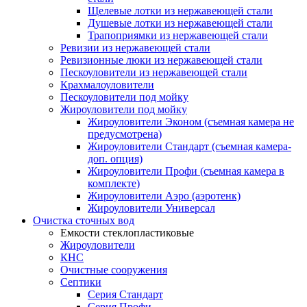
Щелевые лотки из нержавеющей стали
Душевые лотки из нержавеющей стали
Трапоприямки из нержавеющей стали
Ревизии из нержавеющей стали
Ревизионные люки из нержавеющей стали
Пескоуловители из нержавеющей стали
Крахмалоуловители
Пескоуловители под мойку
Жироуловители под мойку
Жироуловители Эконом (съемная камера не
предусмотрена)
Жироуловители Стандарт (съемная камера-
доп. опция)
Жироуловители Профи (съемная камера в
комплекте)
Жироуловители Аэро (аэротенк)
Жироуловители Универсал
Очистка сточных вод
Емкости стеклопластиковые
Жироуловители
КНС
Очистные сооружения
Септики
Серия Стандарт
Серия Профи