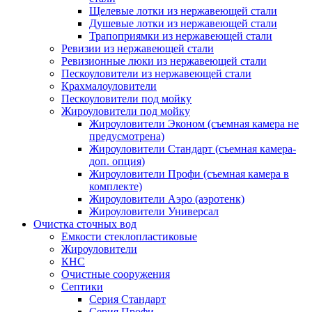
Щелевые лотки из нержавеющей стали
Душевые лотки из нержавеющей стали
Трапоприямки из нержавеющей стали
Ревизии из нержавеющей стали
Ревизионные люки из нержавеющей стали
Пескоуловители из нержавеющей стали
Крахмалоуловители
Пескоуловители под мойку
Жироуловители под мойку
Жироуловители Эконом (съемная камера не
предусмотрена)
Жироуловители Стандарт (съемная камера-
доп. опция)
Жироуловители Профи (съемная камера в
комплекте)
Жироуловители Аэро (аэротенк)
Жироуловители Универсал
Очистка сточных вод
Емкости стеклопластиковые
Жироуловители
КНС
Очистные сооружения
Септики
Серия Стандарт
Серия Профи