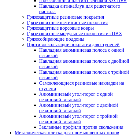
Прессованный настил с ячейкой 33х11мм
Накладка антикаблук для решетчатого
настила
Грязезащитные резиновые покрытия
Грязезащитные щетинистые покрытия
Грязезащитные ворсовые ковры
Грязезащитные модульные покрытия из ПВХ
Грязесобирающие поддоны
Противоскользящие покрытия для ступеней
Накладная алюминиевая полоса с одной
вставкой
Накладная алюминиевая полоса с двойной
вставкой
Накладная алюминиевая полоса с тройной
вставкой
Самоклеющиеся резиновые накладки на
ступени
Алюминиевый угол-порог с одной
резиновой вставкой
Алюминиевый угол-порог с двойной
резиновой вставкой
Алюминиевый угол-порог с тройной
резиновой вставкой
Закладные профили против скольжения
Металлическая плитка для промышленных полов