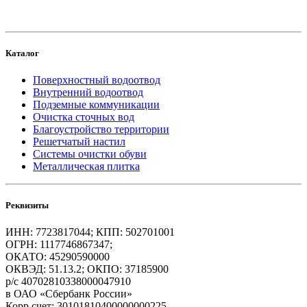
Каталог
Поверхностный водоотвод
Внутренний водоотвод
Подземные коммуникации
Очистка сточных вод
Благоустройство территории
Решетчатый настил
Системы очистки обуви
Металлическая плитка
Реквизиты
ИНН: 7723817044; КПП: 502701001
ОГРН: 1117746867347;
ОКАТО: 45290590000
ОКВЭД: 51.13.2; ОКПО: 37185900
р/с 40702810338000047910
в ОАО «Сбербанк России»
Корр.счет: 30101810400000000225