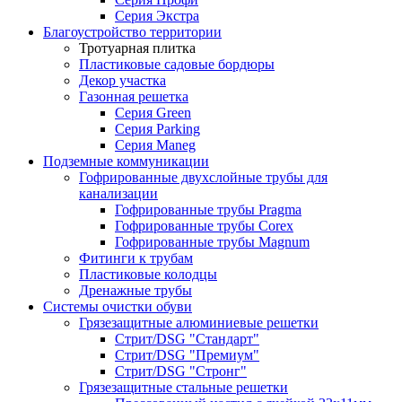
Серия Экстра
Благоустройство территории
Тротуарная плитка
Пластиковые садовые бордюры
Декор участка
Газонная решетка
Серия Green
Серия Parking
Серия Maneg
Подземные коммуникации
Гофрированные двухслойные трубы для
канализации
Гофрированные трубы Pragma
Гофрированные трубы Corex
Гофрированные трубы Magnum
Фитинги к трубам
Пластиковые колодцы
Дренажные трубы
Системы очистки обуви
Грязезащитные алюминиевые решетки
Стрит/DSG "Стандарт"
Стрит/DSG "Премиум"
Стрит/DSG "Стронг"
Грязезащитные стальные решетки