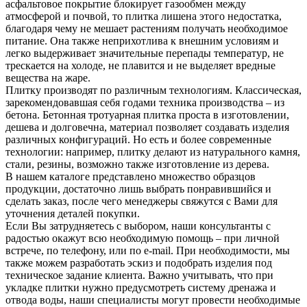
асфальтовое покрытие блокирует газообмен между
атмосферой и почвой, то плитка лишена этого недостатка,
благодаря чему не мешает растениям получать необходимое
питание. Она также неприхотлива к внешним условиям и
легко выдерживает значительные перепады температур, не
трескается на холоде, не плавится и не выделяет вредные
вещества на жаре.
Плитку производят по различным технологиям. Классическая,
зарекомендовавшая себя годами техника производства – из
бетона. Бетонная тротуарная плитка проста в изготовлении,
дешева и долговечна, материал позволяет создавать изделия
различных конфигураций. Но есть и более современные
технологии: например, плитку делают из натурального камня,
стали, резины, возможно также изготовление из дерева.
В нашем каталоге представлено множество образцов
продукции, достаточно лишь выбрать понравившийся и
сделать заказ, после чего менеджеры свяжутся с Вами для
уточнения деталей покупки.
Если Вы затрудняетесь с выбором, наши консультанты с
радостью окажут всю необходимую помощь – при личной
встрече, по телефону, или по e-mail. При необходимости, мы
также можем разработать эскиз и подобрать изделия под
техническое задание клиента. Важно учитывать, что при
укладке плитки нужно предусмотреть систему дренажа и
отвода воды, наши специалисты могут провести необходимые