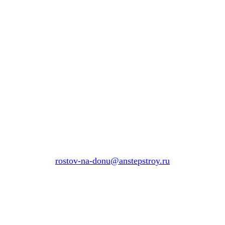
rostov-na-donu@anstepstroy.ru