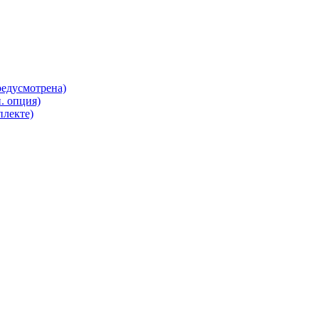
редусмотрена)
. опция)
плекте)