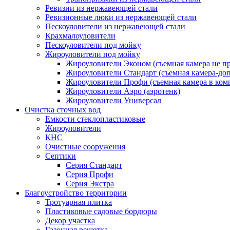
Ревизии из нержавеющей стали
Ревизионные люки из нержавеющей стали
Пескоуловители из нержавеющей стали
Крахмалоуловители
Пескоуловители под мойку
Жироуловители под мойку
Жироуловители Эконом (съемная камера не п
Жироуловители Стандарт (съемная камера-доп
Жироуловители Профи (съемная камера в ком
Жироуловители Аэро (аэротенк)
Жироуловители Универсал
Очистка сточных вод
Емкости стеклопластиковые
Жироуловители
КНС
Очистные сооружения
Септики
Серия Стандарт
Серия Профи
Серия Экстра
Благоустройство территории
Тротуарная плитка
Пластиковые садовые бордюры
Декор участка
Газонная решетка