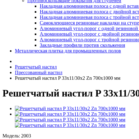
Противоскользящие покрытия для ступеней
Накладная алюминиевая полоса с одной вста
Накладная алюминиевая полоса с двойной вс
Накладная алюминиевая полоса с тройной вс
Самоклеющиеся резиновые накладки на ступ
Алюминиевый угол-порог с одной резиновой 
Алюминиевый угол-порог с двойной резинов
Алюминиевый угол-порог с тройной резиново
Закладные профили против скольжения
Металлическая плитка для промышленных полов
Решетчатый настил
Прессованный настил
Решетчатый настил P 33х11/30х2 Zn 700х1000 мм
Решетчатый настил P 33х11/3
Модель:
2003