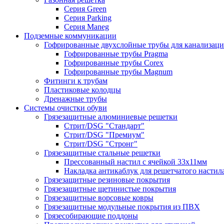
Серия Green
Серия Parking
Серия Maneg
Подземные коммуникации
Гофрированные двухслойные трубы для канализац
Гофрированные трубы Pragma
Гофрированные трубы Corex
Гофрированные трубы Magnum
Фитинги к трубам
Пластиковые колодцы
Дренажные трубы
Системы очистки обуви
Грязезащитные алюминиевые решетки
Стрит/DSG "Стандарт"
Стрит/DSG "Премиум"
Стрит/DSG "Стронг"
Грязезащитные стальные решетки
Прессованный настил с ячейкой 33х11мм
Накладка антикаблук для решетчатого настил
Грязезащитные резиновые покрытия
Грязезащитные щетинистые покрытия
Грязезащитные ворсовые ковры
Грязезащитные модульные покрытия из ПВХ
Грязесобирающие поддоны