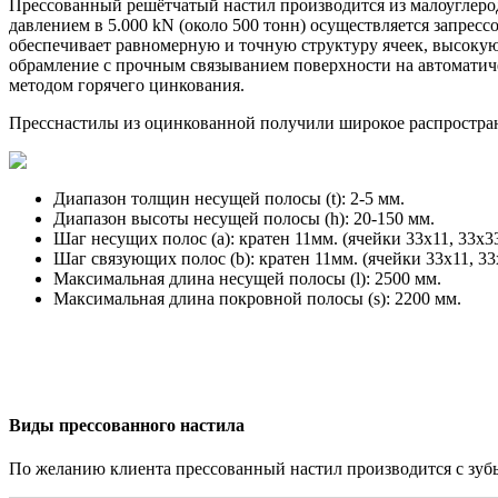
Прессованный решётчатый настил
производится из малоуглер
давлением в 5.000 kN (около 500 тонн) осуществляется запрес
обеспечивает равномерную и точную структуру ячеек, высокую
обрамление с прочным связыванием поверхности на автоматич
методом горячего цинкования.
Пресснастилы из оцинкованной получили широкое распростране
Диапазон толщин несущей полосы (t): 2-5 мм.
Диапазон высоты несущей полосы (h): 20-150 мм.
Шаг несущих полос (a): кратен 11мм. (ячейки 33х11, 33х33 
Шаг связующих полос (b): кратен 11мм. (ячейки 33х11, 33х3
Максимальная длина несущей полосы (l): 2500 мм.
Максимальная длина покровной полосы (s): 2200 мм.
Виды прессованного настила
По желанию клиента прессованный настил производится с зуб