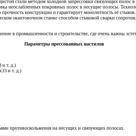
одистой стали методом холодной запрессовки связующих полос 
совка неослабленных покровных полос в несущие полосы. Технол
 прочность конструкции и гарантирует монолитность её стыков.
еском окантовочном станке способом стыковой сварки сопроти
ние в промышленности и строительстве, где очень важны эстет
Параметры прессованных настилов
и т. д.)
3 и т. д.)
ьями противоскольжения на несущих и связующих полосах.